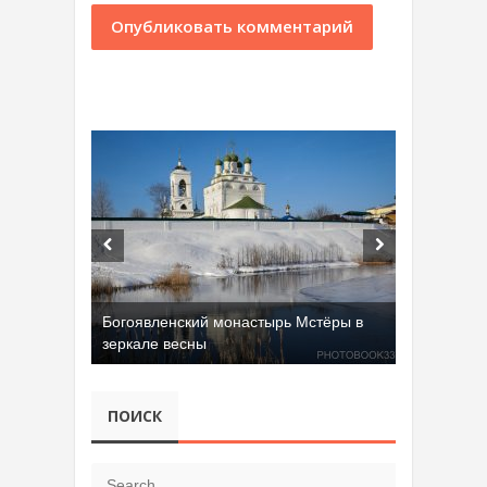
Добрятинский карьер (д. Алферово)
ПОИСК