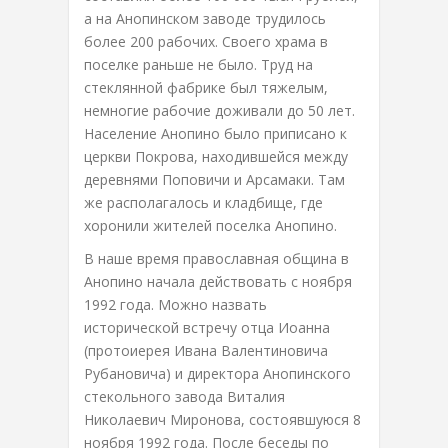
а на Анопинском заводе трудилось
более 200 рабочих. Своего храма в
поселке раньше не было. Труд на
стеклянной фабрике был тяжелым,
немногие рабочие доживали до 50 лет.
Население Анопино было приписано к
церкви Покрова, находившейся между
деревнями Поповичи и Арсамаки. Там
же располагалось и кладбище, где
хоронили жителей поселка Анопино.
В наше время православная община в
Анопино начала действовать с ноября
1992 года. Можно назвать
исторической встречу отца Иоанна
(протоиерея Ивана Валентиновича
Рубановича) и директора Анопинского
стекольного завода Виталия
Николаевич Миронова, состоявшуюся 8
ноября 1992 года. После беседы по