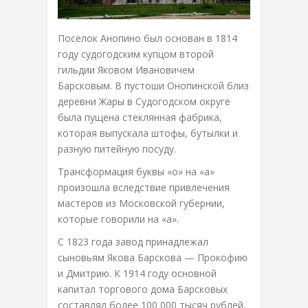
Поселок Анопино был основан в 1814
году судогодским купцом второй
гильдии Яковом Ивановичем
Барсковым. В пустоши Онопинской близ
деревни Жары в Судогодском округе
была пущена стеклянная фабрика,
которая выпускала штофы, бутылки и
разную питейную посуду.
Трансформация буквы «о» на «а»
произошла вследствие привлечения
мастеров из Московской губернии,
которые говорили на «а».
С 1823 года завод принадлежал
сыновьям Якова Барскова — Прокофию
и Дмитрию. К 1914 году основной
капитал торгового дома Барсковых
составлял более 100 000 тысяч рублей,