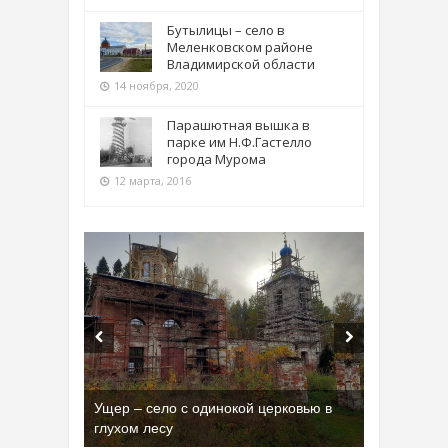
Бутылицы – село в
Меленковском районе
Владимирской области
14 ноября, 2020
Парашютная вышка в
парке им Н.Ф.Гастелло
города Мурома
12 марта, 2016
Бывшая танковая часть имени Сухэ-
Батора во Владимире