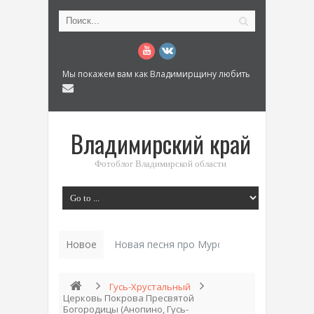
Мы покажем вам как Владимирщину любить
Владимирский край
Фотоблог Владимирской области
Новое
История «Дома Куренкова» в Коврове по
Гусь-Хрустальный
Церковь Покрова Пресвятой
Богородицы (Анопино, Гусь-