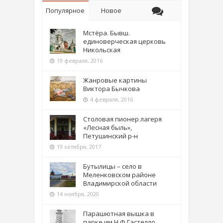
Популярное
Новое
Мстёра. Бывш.
единоверческая церковь
Никольская
19 февраля, 2016
Жанровые картины
Виктора Бычкова
4 февраля, 2016
Столовая пионер лагеря
«Лесная быль»,
Петушинский р-н
19 октября, 2017
Бутылицы – село в
Меленковском районе
Владимирской области
14 ноября, 2020
Парашютная вышка в
парке им Н.Ф.Гастелло