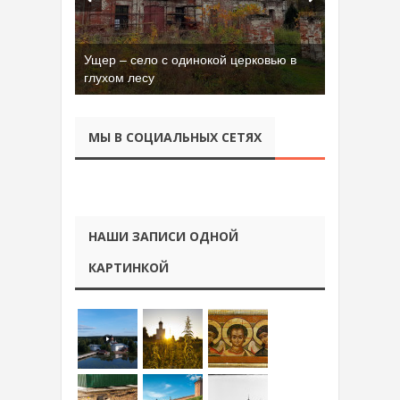
Ущер – село с одинокой церковью в
Бывшая танковая часть имени Сухэ-
глухом лесу
Батора во Владимире
МЫ В СОЦИАЛЬНЫХ СЕТЯХ
НАШИ ЗАПИСИ ОДНОЙ
КАРТИНКОЙ