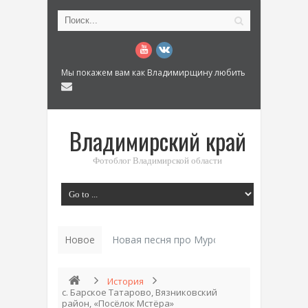
Мы покажем вам как Владимирщину любить
Владимирский край
Фотоблог Владимирской области
Новое
История «Дома Куренкова» в Коврове по
История
с. Барское Татарово, Вязниковский
район, «Посёлок Мстёра»