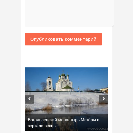
Богоявленский монастырь Мстёры в
зеркале весны
Добрятинский карьер (д. Алферово)