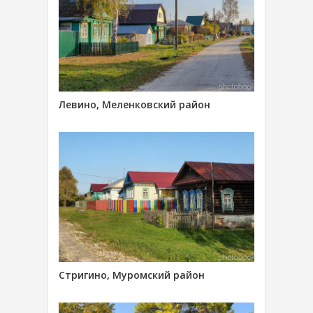
Левино, Меленковский район
Стригино, Муромский район