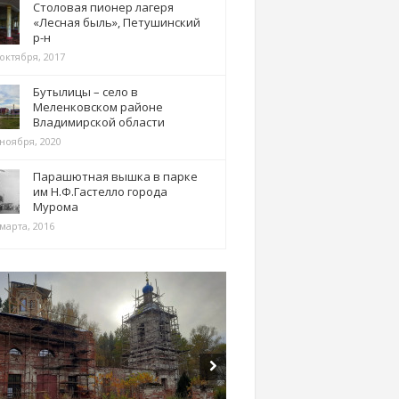
Столовая пионер лагеря
«Лесная быль», Петушинский
р-н
 октября, 2017
Бутылицы – село в
Меленковском районе
Владимирской области
 ноября, 2020
Парашютная вышка в парке
им Н.Ф.Гастелло города
Мурома
марта, 2016