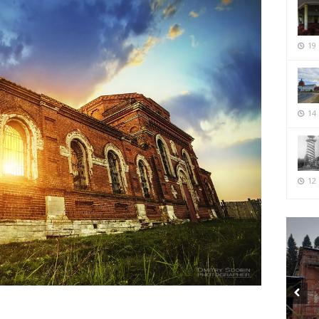
19
14
12 