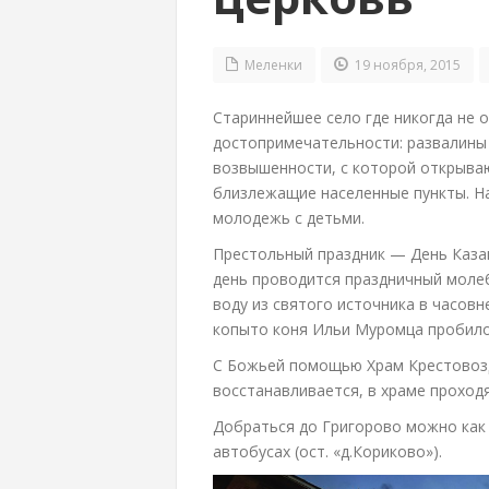
Меленки
19 ноября, 2015
Стариннейшее село где никогда не 
достопримечательности: развалины 
возвышенности, с которой открывают
близлежащие населенные пункты. Нас
молодежь с детьми.
Престольный праздник — День Казан
день проводится праздничный молебе
воду из святого источника в часовн
копыто коня Ильи Муромца пробило 
С Божьей помощью Храм Крестовозд
восстанавливается, в храме проход
Добраться до Григорово можно как 
автобусах (ост. «д.Кориково»).