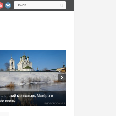
явленский монастырь Мстёры в
але весны