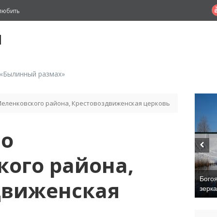
любить
й
 «Былинный размах»
 Меленковского района, Крестовоздвиженская церковь
во
ого района,
Бого
движенская
зерк