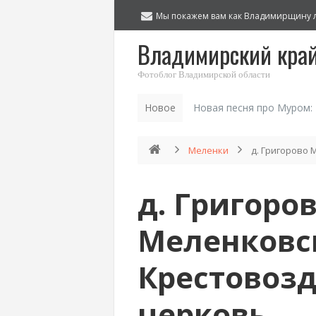
Мы покажем вам как Владимирщину 
Владимирский кра
Фотоблог Владимирской области
Новое
Новая песня про Муром:
Меленки
д. Григорово
д. Григоро
Меленковск
Крестовоз
церковь