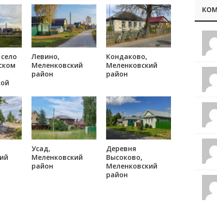
КОМ
 село
Левино,
Кондаково,
ском
Меленковский
Меленковский
район
район
кой
Усад,
Деревня
ий
Меленковский
Высоково,
район
Меленковский
район