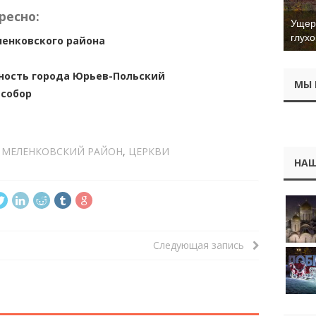
ресно:
Ущер 
глухо
ленковского района
ность города Юрьев-Польский
МЫ 
 собор
,
МЕЛЕНКОВСКИЙ РАЙОН
,
ЦЕРКВИ
НАШ
Следующая запись