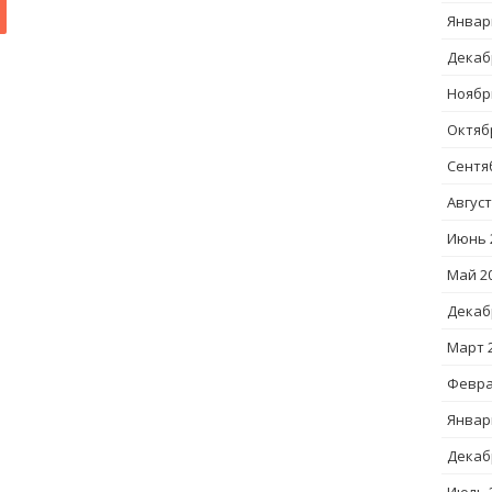
Январ
Декаб
Ноябр
Октяб
Сентя
Август
Июнь 
Май 2
Декаб
Март 
Февра
Январ
Декаб