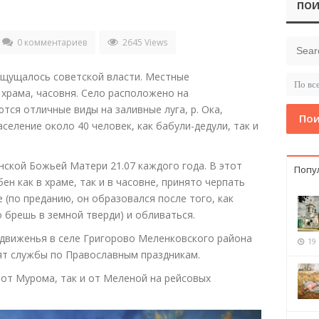
ПОИ
0 комментариев
2645 Views
ощущалось советской власти. Местные
храма, часовня. Село расположено на
ся отличные виды на заливные луга, р. Ока,
Пои
еление около 40 человек, как бабули-дедули, так и
ской Божьей Матери 21.07 каждого года. В этот
Попу
н как в храме, так и в часовне, принято черпать
е (по преданию, он образовался после того, как
брешь в земной тверди) и обливаться.
виженья в селе Григорово Меленковского района
19
ят службы по Православным праздникам.
от Мурома, так и от Меленой на рейсовых