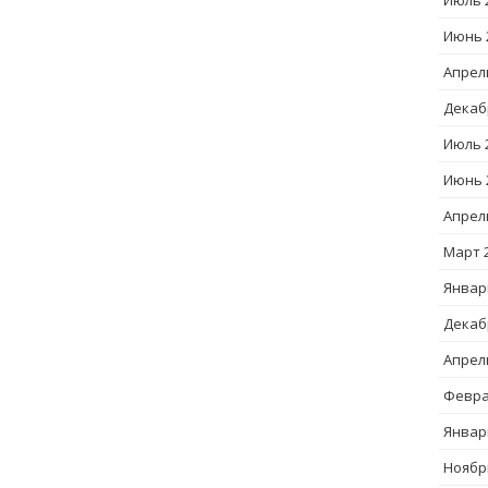
Июль 
Июнь 
Апрел
Декаб
Июль 
Июнь 
Апрел
Март 
Январ
Декаб
Апрел
Февра
Январ
Ноябр