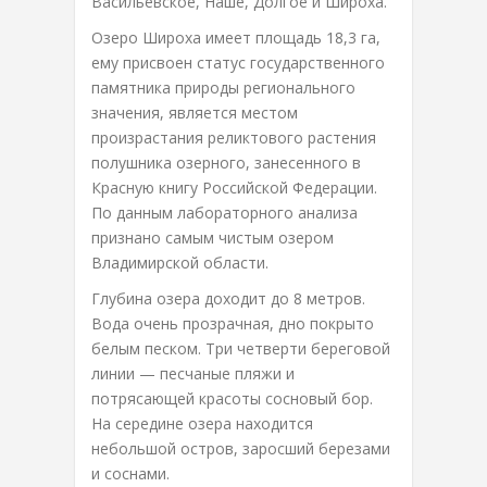
Васильевское, Наше, Долгое и Широха.
Озеро Широха имеет площадь 18,3 га,
ему присвоен статус государственного
памятника природы регионального
значения, является местом
произрастания реликтового растения
полушника озерного, занесенного в
Красную книгу Российской Федерации.
По данным лабораторного анализа
признано самым чистым озером
Владимирской области.
Глубина озера доходит до 8 метров.
Вода очень прозрачная, дно покрыто
белым песком. Три четверти береговой
линии — песчаные пляжи и
потрясающей красоты сосновый бор.
На середине озера находится
небольшой остров, заросший березами
и соснами.