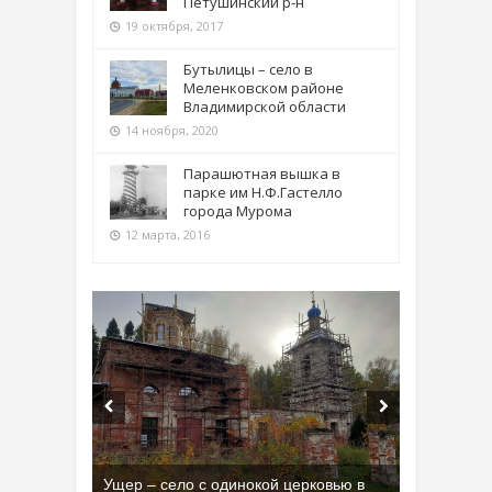
Петушинский р-н
19 октября, 2017
Бутылицы – село в
Меленковском районе
Владимирской области
14 ноября, 2020
Парашютная вышка в
парке им Н.Ф.Гастелло
города Мурома
12 марта, 2016
Ущер – село с одинокой церковью в