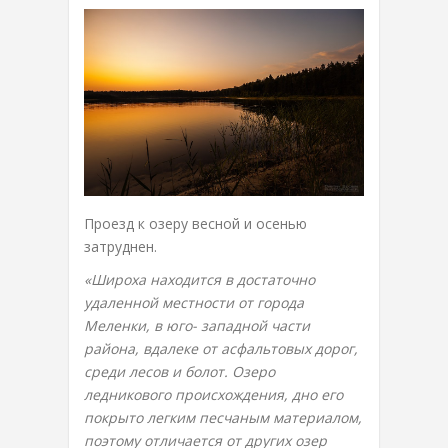
Проезд к озеру весной и осенью
затруднен.
«Широха находится в достаточно
удаленной местности от города
Меленки, в юго- западной части
района, вдалеке от асфальтовых дорог,
среди лесов и болот. Озеро
ледникового происхождения, дно его
покрыто легким песчаным материалом,
поэтому отличается от других озер