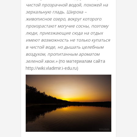
чистой прозрачной водой, похожей на
зеркальную гладь. Широха –
живописное озеро, вокруг которого
произрастают могучие сосны, поэтому
люди, приезжающие сюда на отдых
имеют возможность не только купаться
в чистой воде, но дышать целебным
воздухом, пропитанным ароматом
зеленой хвои.»
(по материалам сайта
http://wiki.vladimir.i-edu.ru)