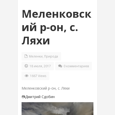
Меленковск
ий р-он, с.
Ляхи
Меленки
,
Природа
18 июля, 2017
0 комментариев
1667 Views
Меленковский р-он, с. Ляхи
📷
Дмитрий Сдобин