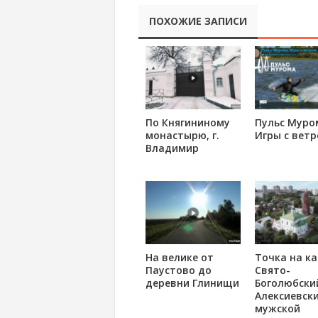
ПОХОЖИЕ ЗАПИСИ
По Княгининому
Пульс Муро
монастырю, г.
Игры с вет
Владимир
На велике от
Точка на ка
Паустово до
Свято-
деревни Глинищи
Боголюбски
Алексиевск
мужской