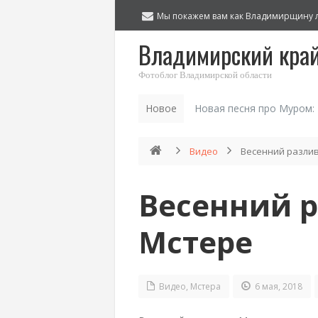
Мы покажем вам как Владимирщину 
Владимирский кра
Фотоблог Владимирской области
Новое
Новая песня про Муром:
Видео
Весенний разлив
Весенний р
Мстере
Видео
,
Мстера
6 мая, 2018