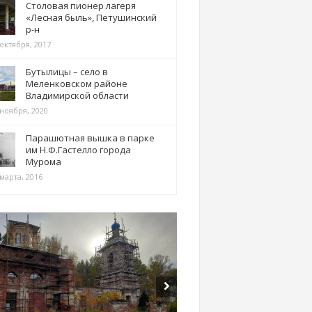
Столовая пионер лагеря
«Лесная быль», Петушинский
р-н
 октября, 2017
Бутылицы – село в
Меленковском районе
Владимирской области
 ноября, 2020
Парашютная вышка в парке
им Н.Ф.Гастелло города
Мурома
марта, 2016