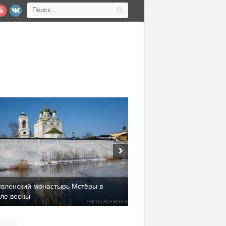
явленский монастырь Мстёры в
але весны