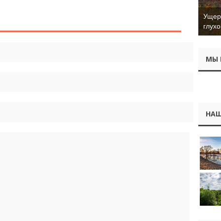
высоты птичьего
полёта
Ущер 
глухо
МЫ 
НАШ