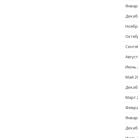
Январ
Декаб
Ноябр
Октяб
Сентя
Август
Июнь 
Май 2
Декаб
Март 
Февра
Январ
Декаб