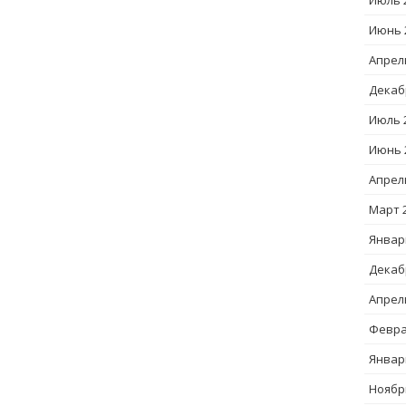
Июль 
Июнь 
Апрел
Декаб
Июль 
Июнь 
Апрел
Март 
Январ
Декаб
Апрел
Февра
Январ
Ноябр