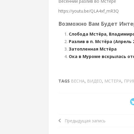
Весенний разлив во Мстере
https://youtu.be/QLA4xf_mR3Q
Возможно Вам Будет Инте
Слобода Мстёра, Владимирс
Разлив в п. Мстёра (Апрель 
Затопленная Мстёра
Ока в Муроме вскрылась от
TAGS
ВЕСНА
,
ВИДЕО
,
МСТЕРА
,
ПРИ
Предыдущая запись