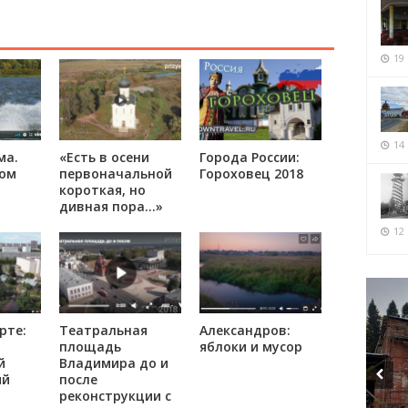
19
14
ма.
«Есть в осени
Города России:
ром
первоначальной
Гороховец 2018
короткая, но
дивная пора…»
12 
рте:
Театральная
Александров:
площадь
яблоки и мусор
й
Владимира до и
ий
после
реконструкции с