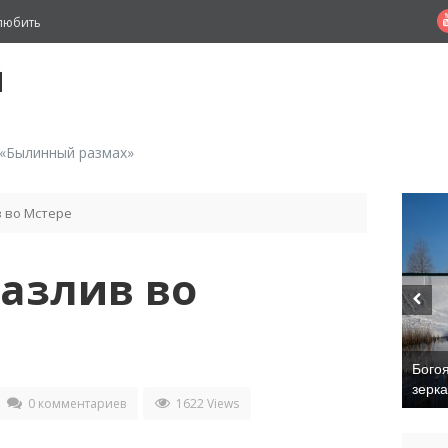
любить
й
 «Былинный размах»
 во Мстере
азлив во
Бого
зерк
0 комментариев
1622 Views