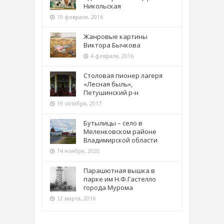
Никольская
19 февраля, 2016
Жанровые картины
Виктора Бычкова
4 февраля, 2016
Столовая пионер лагеря
«Лесная быль»,
Петушинский р-н
19 октября, 2017
Бутылицы – село в
Меленковском районе
Владимирской области
14 ноября, 2020
Парашютная вышка в
парке им Н.Ф.Гастелло
города Мурома
12 марта, 2016