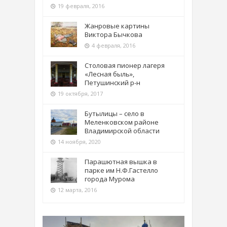
19 февраля, 2016
Жанровые картины
Виктора Бычкова
4 февраля, 2016
Столовая пионер лагеря
«Лесная быль»,
Петушинский р-н
19 октября, 2017
Бутылицы – село в
Меленковском районе
Владимирской области
14 ноября, 2020
Парашютная вышка в
парке им Н.Ф.Гастелло
города Мурома
12 марта, 2016