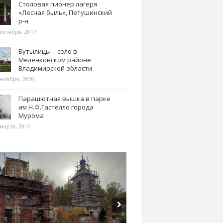
Столовая пионер лагеря
«Лесная быль», Петушинский
р-н
 октября, 2017
Бутылицы – село в
Меленковском районе
Владимирской области
 ноября, 2020
Парашютная вышка в парке
им Н.Ф.Гастелло города
Мурома
марта, 2016