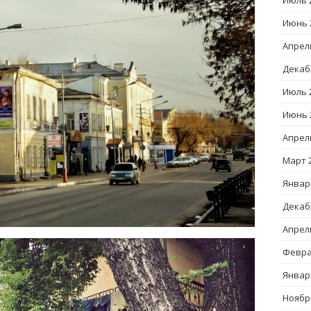
Июль 
Июнь 
Апрел
Декаб
Июль 
Июнь 
Апрел
Март 
Январ
Декаб
Апрел
Февра
Январ
Ноябр