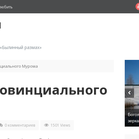
любить
й
 «Былинный размах»
циального Мурома
ровинциального
Бого
зерк
0 комментариев
1501 Views