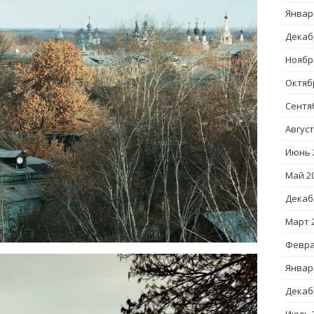
Январ
Декаб
Ноябр
Октяб
Сентя
Август
Июнь 
Май 2
Декаб
Март 
Февра
Январ
Декаб