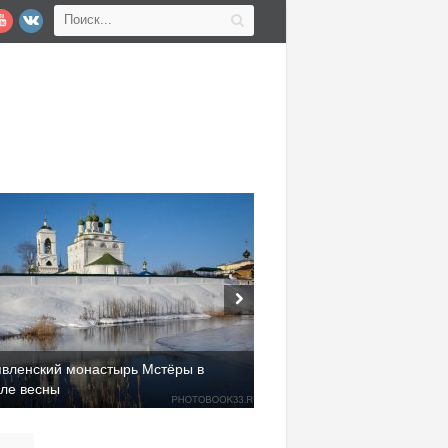
явленский монастырь Мстёры в
але весны