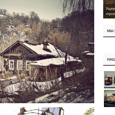
Ущер 
глухо
МЫ 
НАШ