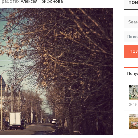
в работах
Алексея Трифонова
ПОИ
Пои
Попу
19