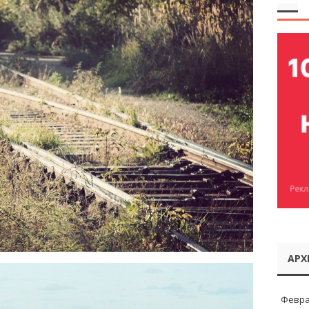
АРХ
Февра