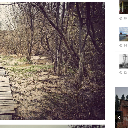
19
14
12 