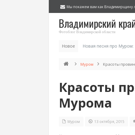
Мы покажем вам как Владимирщину 
Владимирский кра
Фотоблог Владимирской области
Новое
Новая песня про Муром:
Муром
Красоты провин
Красоты п
Мурома
Муром
13 октября, 2015