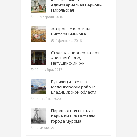
единоверческая церковь
Никольская
19 февраля, 2016
Жанровые картины
Виктора Бычкова
4 февраля, 2016
Столовая пионер лагеря
«Лесная быль»,
Петушинский р-н
19 октября, 2017
Бутылицы – село в
Меленковском районе
Владимирской области
14 ноября, 2020
Парашютная вышка в
парке им Н.Ф.Гастелло
города Мурома
12 марта, 2016