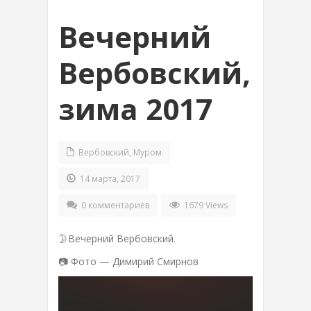
Вечерний
Вербовский,
зима 2017
Вербовский
,
Муром
14 марта, 2017
0 комментариев
1679 Views
🌛Вечерний Вербовский.
📷 Фото — Димирий Смирнов