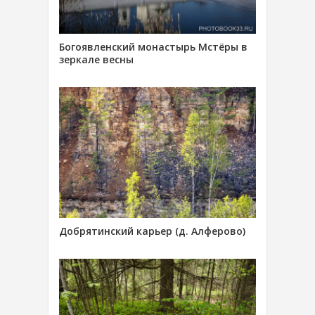
Богоявленский монастырь Мстёры в
зеркале весны
Добрятинский карьер (д. Алферово)