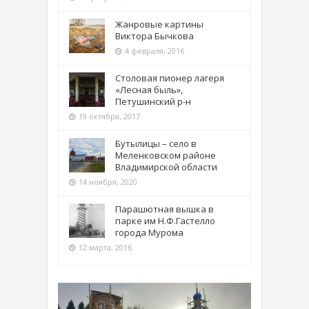
Жанровые картины
Виктора Бычкова
4 февраля, 2016
Столовая пионер лагеря
«Лесная быль»,
Петушинский р-н
19 октября, 2017
Бутылицы – село в
Меленковском районе
Владимирской области
14 ноября, 2020
Парашютная вышка в
парке им Н.Ф.Гастелло
города Мурома
12 марта, 2016