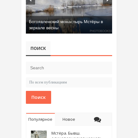
Богоявленский монастырь Мстёры в
зеркале весны
Добрятинский карьер (д. Алферово)
ПОИСК
Поиск
Популярное
Новое
Мстёра. Бывш.