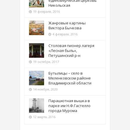
единоверческая церковь
Никольская
19 февраля, 2016
Жанровые картины
Виктора Бычкова
4 февраля, 2016
Столовая пионер лагеря
«Лесная быль»,
Петушинский р-н
19 октября, 2017
Бутылицы – село в
Меленковском районе
Владимирской области
14 ноября, 2020
Парашютная вышка в
парке им Н.Ф.Гастелло
города Мурома
12 марта, 2016