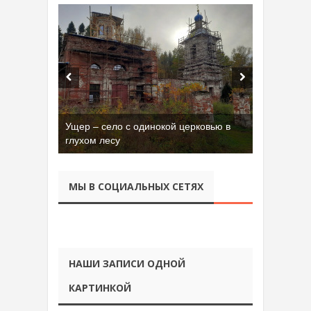
Ущер – село с одинокой церковью в
Бывшая танковая часть имени Сухэ-
глухом лесу
Батора во Владимире
МЫ В СОЦИАЛЬНЫХ СЕТЯХ
НАШИ ЗАПИСИ ОДНОЙ
КАРТИНКОЙ