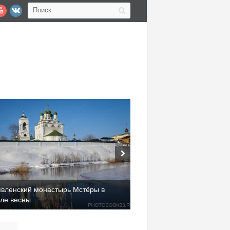
явленский монастырь Мстёры в
але весны