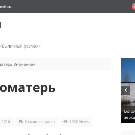
любить
й
 «Былинный размах»
матерь Знамение»
гоматерь
Бого
зерк
 2016
0 комментариев
1550 Views