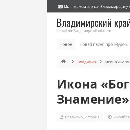
Мы покажем вам как Владимирщину 
Владимирский кра
Фотоблог Владимирской области
Новое
Новая песня про Муром:
Владимир
Икона «Бого
Икона «Бо
Знамение»
Владимир
,
История
9 ноября,