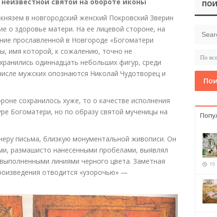
 неизвестной святой на обороте иконы
ПОИ
князем в новгородский женский Покровский Зверин
е о здоровье матери. На ее лицевой стороне, на
ие прославленной в Новгороде «Богоматери
ы, имя которой, к сожалению, точно не
охранились одиннадцать небольших фигур, среди
числе мужских опознаются Николай Чудотворец и
Пои
ороне сохранилось хуже, то о качестве исполнения
уре Богоматери, но по образу святой мученицы на
Попу
неру письма, близкую монументальной живописи. Он
ми, размашисто нанесенными пробелами, выявлял
 выполненными линиями черного цвета. Заметная
19
произведения отводится «узорочью» —