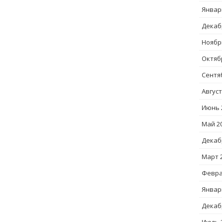
Январ
Декаб
Ноябр
Октяб
Сентя
Август
Июнь 
Май 2
Декаб
Март 
Февра
Январ
Декаб