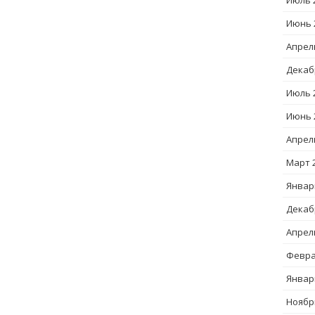
Июль 
Июнь 
Апрел
Декаб
Июль 
Июнь 
Апрел
Март 
Январ
Декаб
Апрел
Февра
Январ
Ноябр