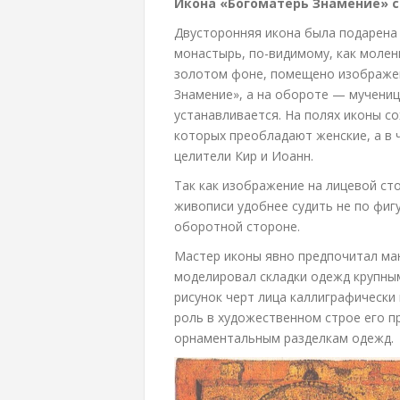
Икона «Богоматерь Знамение» с
Двусторонняя икона была подарена 
монастырь, по-видимому, как молени
золотом фоне, помещено изображен
Знамение», а на обороте — мучениц
устанавливается. На полях иконы с
которых преобладают женские, а в 
целители Кир и Иоанн.
Так как изображение на лицевой ст
живописи удобнее судить не по фиг
оборотной стороне.
Мастер иконы явно предпочитал ма
моделировал складки одежд крупны
рисунок черт лица каллиграфически
роль в художественном строе его 
орнаментальным разделкам одежд.