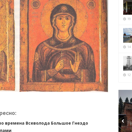
19
14
12 
ресно:
 во времена Всеволода Большое Гнездо
елами