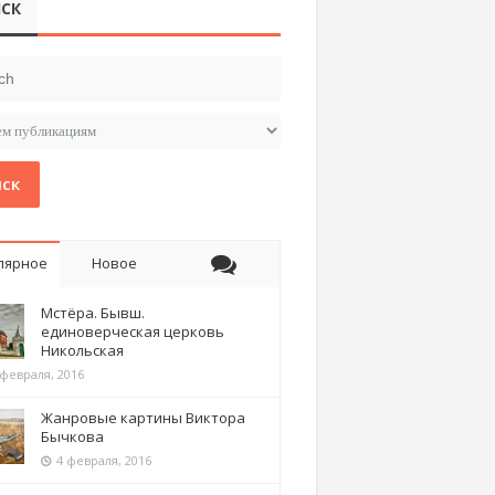
СК
ск
лярное
Новое
Мстёра. Бывш.
единоверческая церковь
Никольская
 февраля, 2016
Жанровые картины Виктора
Бычкова
4 февраля, 2016