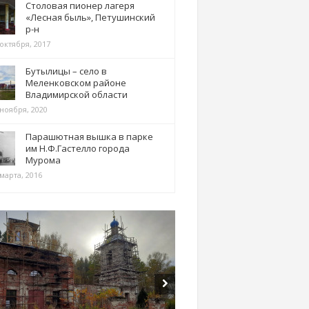
Столовая пионер лагеря
«Лесная быль», Петушинский
р-н
 октября, 2017
Бутылицы – село в
Меленковском районе
Владимирской области
 ноября, 2020
Парашютная вышка в парке
им Н.Ф.Гастелло города
Мурома
марта, 2016