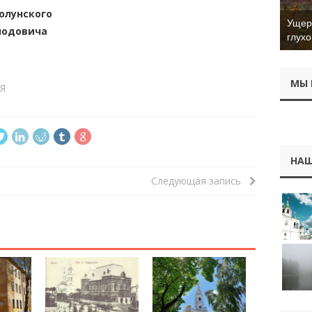
олунского
Ущер 
лодовича
глухо
МЫ 
Я
НАШ
Следующая запись