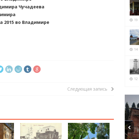
адимира Чучадеева
димира
19
а 2015 во Владимире
14
12 
Следующая запись