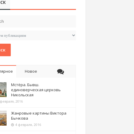
СК
ск
лярное
Новое
Мстёра. Бывш.
единоверческая церковь
Никольская
 февраля, 2016
Жанровые картины Виктора
Бычкова
4 февраля, 2016