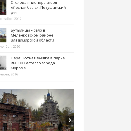
Столовая пионер лагеря
«Лесная быль», Петушинский
р-н
 октября, 2017
Бутылицы – село в
Меленковском районе
Владимирской области
 ноября, 2020
Парашютная вышка в парке
им Н.Ф.Гастелло города
Мурома
марта, 2016