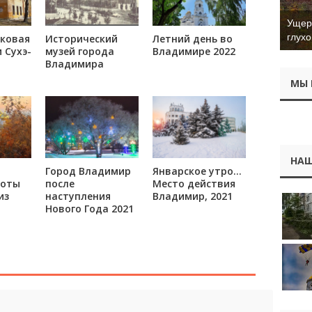
Ущер 
глухо
ковая
Исторический
Летний день во
 Сухэ-
музей города
Владимире 2022
Владимира
МЫ 
НАШ
Город Владимир
Январское утро…
соты
после
Место действия
из
наступления
Владимир, 2021
Нового Года 2021