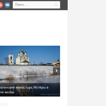
явленский монастырь Мстёры в
але весны