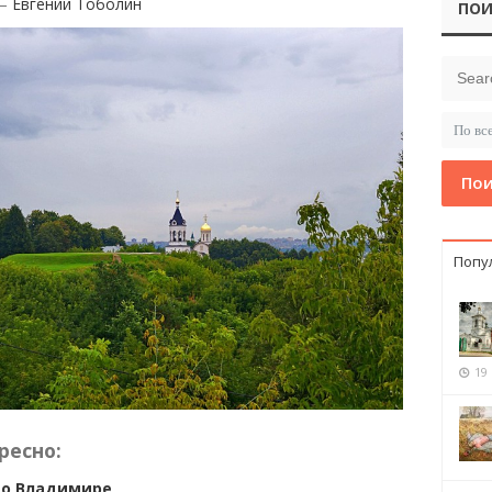
 —
Евгений Тоболин
ПОИ
Пои
Попу
19
ресно:
во Владимире