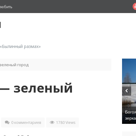
любить
й
 «Былинный размах»
зеленый город
— зеленый
Бого
зерк
0 комментариев
1780 Views