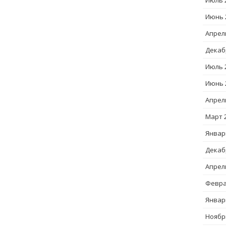
Июль 
Июнь 
Апрел
Декаб
Июль 
Июнь 
Апрел
Март 
Январ
Декаб
Апрел
Февра
Январ
Ноябр