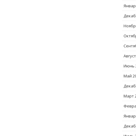
Январ
Декаб
Ноябр
Октяб
Сентя
Август
Июнь 
Май 2
Декаб
Март 
Февра
Январ
Декаб