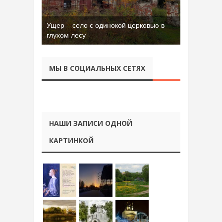
Ущер – село с одинокой церковью в
Бывшая танковая часть имени Сухэ-
глухом лесу
Батора во Владимире
МЫ В СОЦИАЛЬНЫХ СЕТЯХ
НАШИ ЗАПИСИ ОДНОЙ
КАРТИНКОЙ