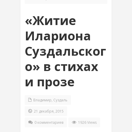
«Житие
Илариона
Суздальског
о» в стихах
и прозе
Владимир
,
Суздаль
21 декабря, 2015
0 комментариев
1926 Views