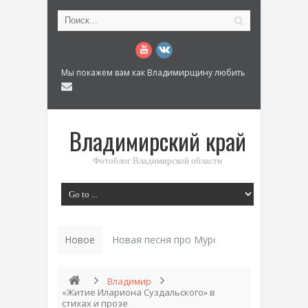
Мы покажем вам как Владимирщину любить
Владимирский край
Фотоблог Владимирской области
Новое
Новая песня про Муром: «Былинный разм
Владимир
«Житие Илариона Суздальского» в
стихах и прозе