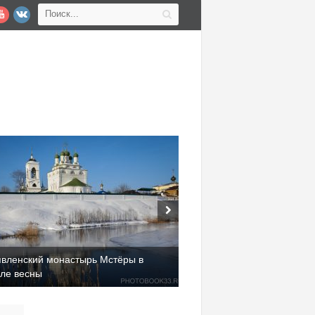
явленский монастырь Мстёры в
але весны