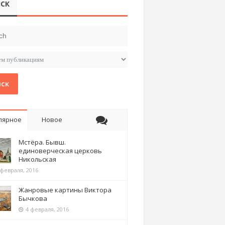
СК
ск
лярное
Новое
Мстёра. Бывш.
единоверческая церковь
Никольская
 февраля, 2016
Жанровые картины Виктора
Бычкова
4 февраля, 2016