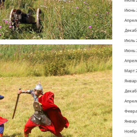
Июль 
Июнь 
Апрел
Декаб
Июль 
Июнь 
Апрел
Март 
Январ
Декаб
Апрел
Февра
Январ
Ноябр