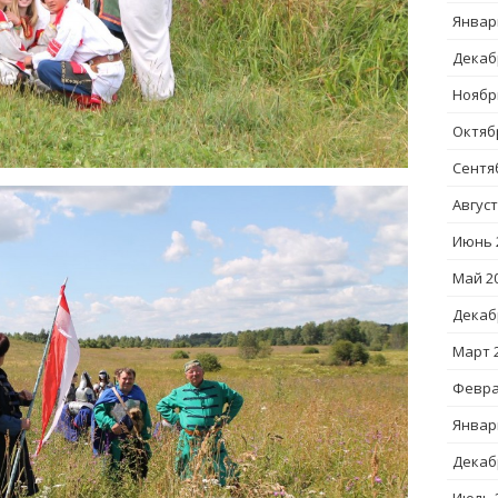
Январ
Декаб
Ноябр
Октяб
Сентя
Август
Июнь 
Май 2
Декаб
Март 
Февра
Январ
Декаб