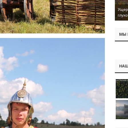
Ущер 
глухо
МЫ 
НАШ