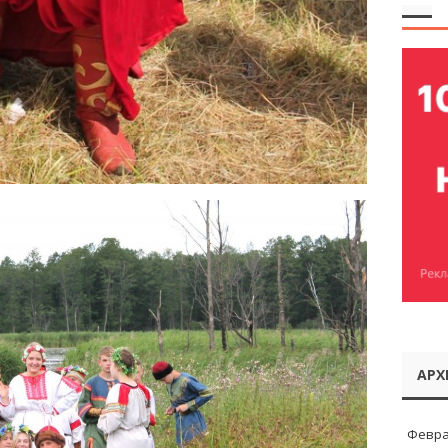
АРХ
Февра