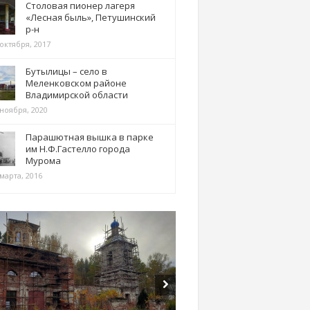
Столовая пионер лагеря
«Лесная быль», Петушинский
р-н
 октября, 2017
Бутылицы – село в
Меленковском районе
Владимирской области
 ноября, 2020
Парашютная вышка в парке
им Н.Ф.Гастелло города
Мурома
марта, 2016