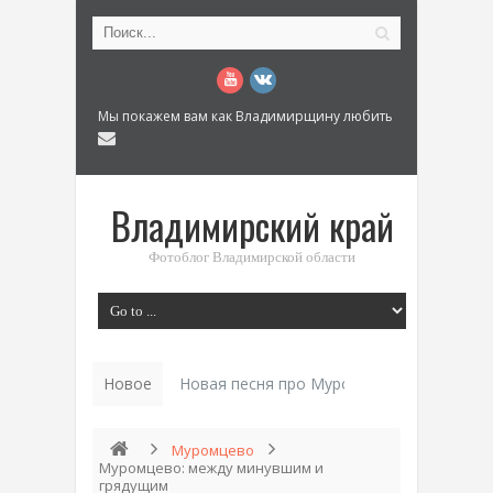
Мы покажем вам как Владимирщину любить
Владимирский край
Фотоблог Владимирской области
Новое
Новая песня про Муром: «Былинный разм
Муромцево
Муромцево: между минувшим и
грядущим