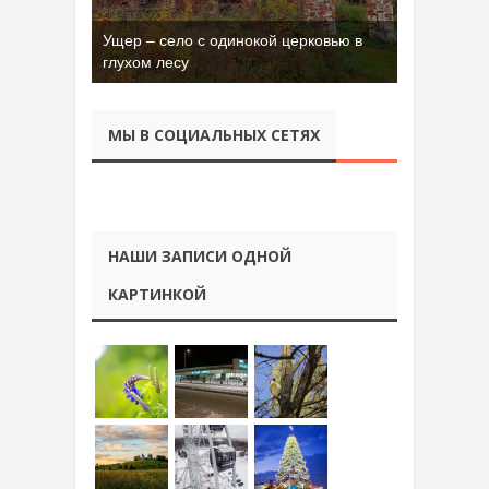
Ущер – село с одинокой церковью в
Бывшая танковая часть имени Сухэ-
глухом лесу
Батора во Владимире
МЫ В СОЦИАЛЬНЫХ СЕТЯХ
НАШИ ЗАПИСИ ОДНОЙ
КАРТИНКОЙ