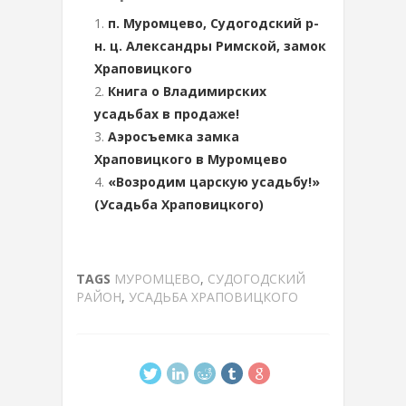
п. Муромцево, Судогодский р-
н. ц. Александры Римской, замок
Храповицкого
Книга о Владимирских
усадьбах в продаже!
Аэросъемка замка
Храповицкого в Муромцево
«Возродим царскую усадьбу!»
(Усадьба Храповицкого)
TAGS
МУРОМЦЕВО
,
СУДОГОДСКИЙ
РАЙОН
,
УСАДЬБА ХРАПОВИЦКОГО