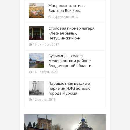
Жанровые картины
Виктора Бычкова
4 февраля, 2016
Столовая пионер лагеря
«Лесная быль»,
Петушинский р-н
19 октября, 2017
Бутылицы – село в
Меленковском районе
Владимирской области
14 ноября, 2020
Парашютная вышка в
парке им Н.Ф.Гастелло
города Мурома
12 марта, 2016