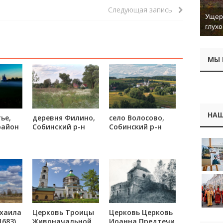
Следующая запись
Ущер 
глухо
МЫ 
НАШ
ье,
деревня Филино,
село Волосово,
район
Собинский р-н
Собинский р-н
хаила
Церковь Троицы
Церковь Церковь
683),
Живоначальной
Иоанна Предтечи