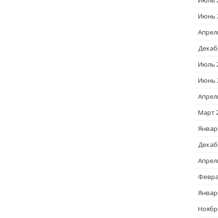
Июль 
Июнь 
Апрел
Декаб
Июль 
Июнь 
Апрел
Март 
Январ
Декаб
Апрел
Февра
Январ
Ноябр