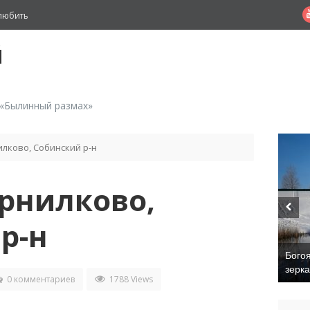
любить
й
 «Былинный размах»
лково, Собинский р-н
рнилково,
р-н
Бого
зерк
0 комментариев
1788 Views