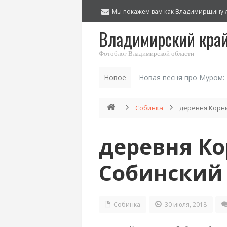
Мы покажем вам как Владимирщину 
Владимирский кра
Фотоблог Владимирской области
Новое
Новая песня про Муром:
Собинка
деревня Корни
деревня Ко
Собинский 
Собинка
30 июля, 2018