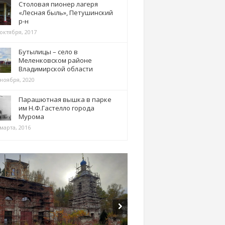
Столовая пионер лагеря
«Лесная быль», Петушинский
р-н
 октября, 2017
Бутылицы – село в
Меленковском районе
Владимирской области
 ноября, 2020
Парашютная вышка в парке
им Н.Ф.Гастелло города
Мурома
марта, 2016