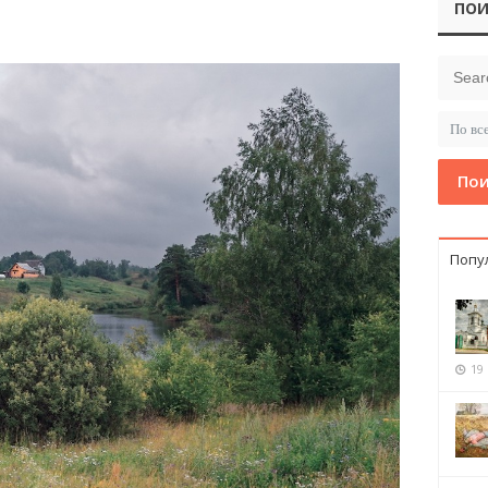
ПОИ
Пои
Попу
19