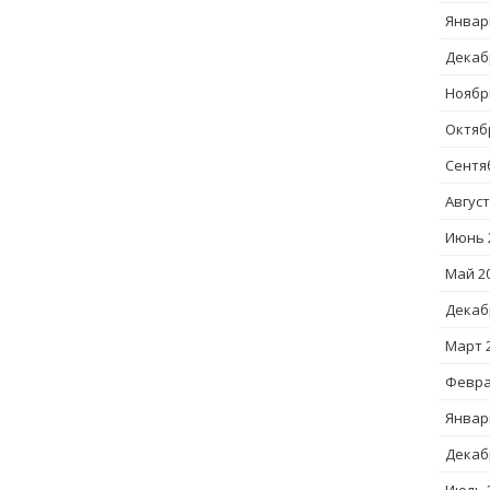
Январ
Декаб
Ноябр
Октяб
Сентя
Август
Июнь 
Май 2
Декаб
Март 
Февра
Январ
Декаб