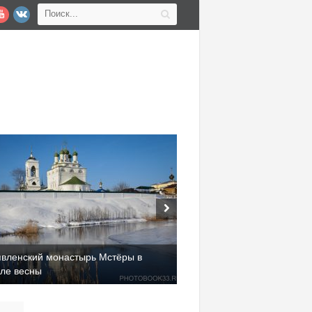
явленский монастырь Мстёры в
але весны