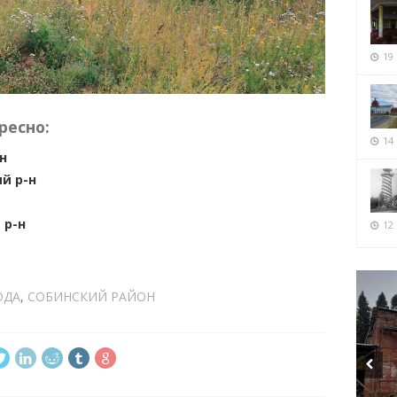
19
ресно:
14
н
й р-н
 р-н
12 
ОДА
,
СОБИНСКИЙ РАЙОН