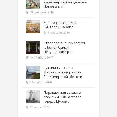
единоверческая церковь
Никольская
19 февраля, 2016
Жанровые картины
Виктора Бычкова
4 февраля, 2016
Столовая пионер лагеря
«Лесная быль»,
Петушинский р-н
19 октября, 2017
Бутылицы – село в
Меленковском районе
Владимирской области
14 ноября, 2020
Парашютная вышка в
парке им Н.Ф.Гастелло
города Мурома
12 марта, 2016