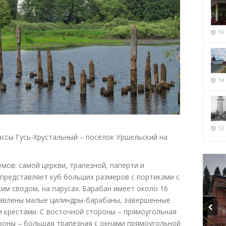
19
14
12 
ассы Гусь-Хрустальный – поселок Уршельский на
мов: самой церкви, трапезной, паперти и
 представляет куб больших размеров с портиками с
им сводом, на парусах. Барабан имеет около 16
тавлены малые цилиндры-барабаны, завершенные
и крестами. С восточной стороны – прямоугольная
ороны – большая трапезная с окнами прямоугольной