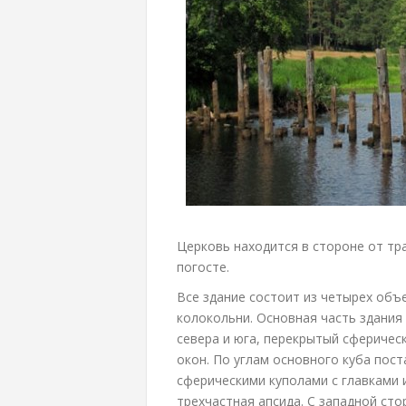
Церковь находится в стороне от тр
погосте.
Все здание состоит из четырех объе
колокольни. Основная часть здания
севера и юга, перекрытый сферическ
окон. По углам основного куба пос
сферическими куполами с главками 
трехчастная апсида. С западной ст