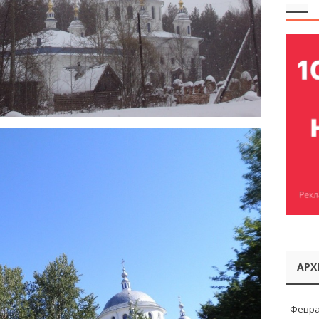
АРХ
Февра