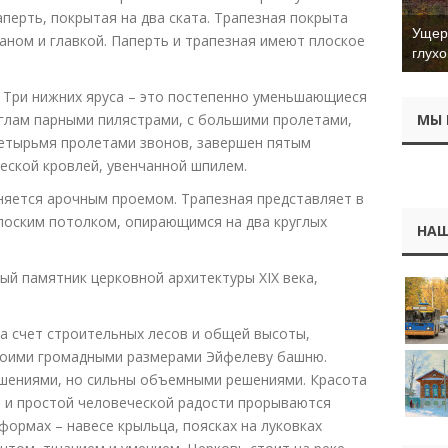
перть, покрытая на два ската. Трапезная покрыта
Ущер 
аном и главкой. Паперть и трапезная имеют плоское
глухо
. Три нижних яруса – это постепенно уменьшающиеся
глам парными пилястрами, с большими пролетами,
МЫ 
четырьмя пролетами звонов, завершен пятым
еской кровлей, увенчанной шпилем.
няется арочным проемом. Трапезная представляет в
лоским потолком, опирающимся на два круглых
НАШ
ый памятник церковной архитектуры XIX века,
а счет строительных лесов и общей высоты,
воими громадными размерами Эйфелеву башню.
ашениями, но сильны объемными решениями. Красота
а и простой человеческой радости прорываются
формах – навесе крыльца, поясках на луковках