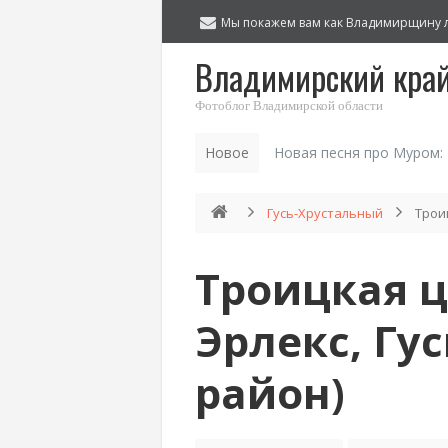
Мы покажем вам как Владимирщину 
Владимирский кра
Фотоблог Владимирской области
Новое
Новая песня про Муром:
Гусь-Хрустальный
Трои
Троицкая ц
Эрлекс, Гу
район)