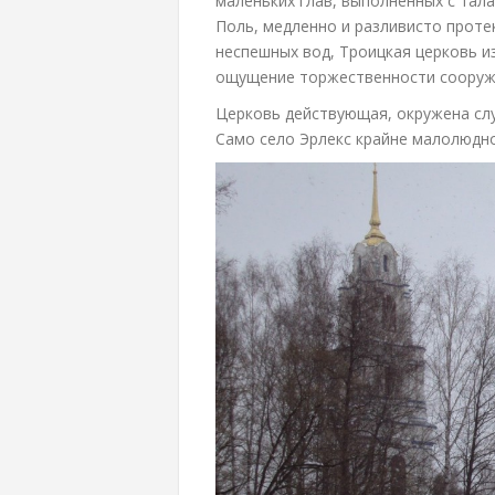
маленьких глав, выполненных с тал
Поль, медленно и разливисто проте
неспешных вод, Троицкая церковь и
ощущение торжественности сооруже
Церковь действующая, окружена сл
Само село Эрлекс крайне малолюдно