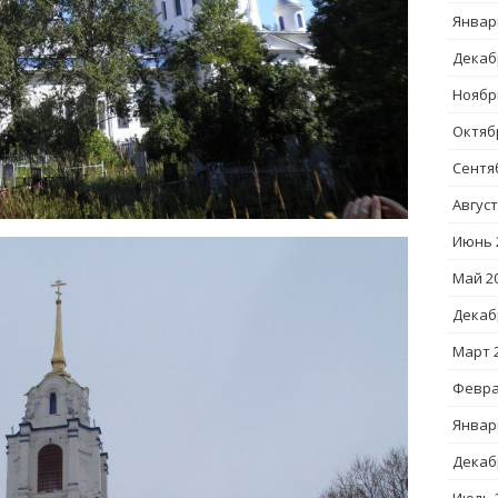
Январ
Декаб
Ноябр
Октяб
Сентя
Август
Июнь 
Май 2
Декаб
Март 
Февра
Январ
Декаб