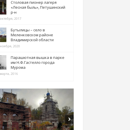
Столовая пионер лагеря
«Лесная быль», Петушинский
р-н
 октября, 2017
Бутылицы – село в
Меленковском районе
Владимирской области
 ноября, 2020
Парашютная вышка в парке
им Н.Ф.Гастелло города
Мурома
марта, 2016