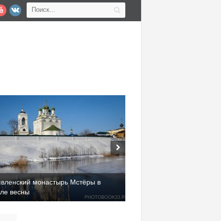
явленский монастырь Мстёры в
але весны