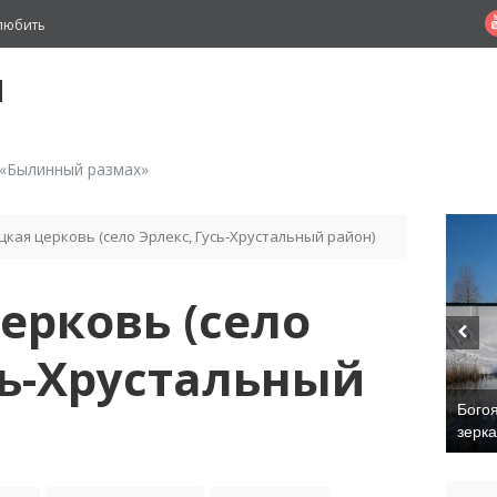
любить
й
 «Былинный размах»
цкая церковь (село Эрлекс, Гусь-Хрустальный район)
ерковь (село
сь-Хрустальный
Бого
зерк