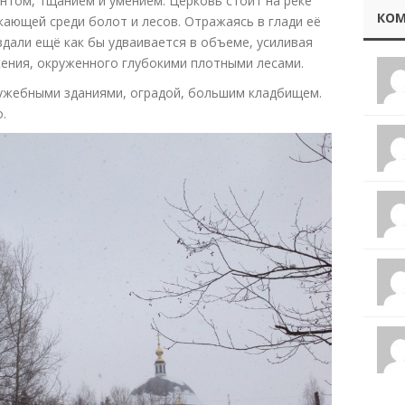
антом, тщанием и умением. Церковь стоит на реке
КОМ
кающей среди болот и лесов. Отражаясь в глади её
здали ещё как бы удваивается в объеме, усиливая
ния, окруженного глубокими плотными лесами.
ужебными зданиями, оградой, большим кладбищем.
.