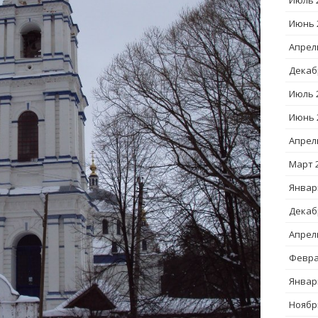
Июль 
Июнь 
Апрел
Декаб
Июль 
Июнь 
Апрел
Март 
Январ
Декаб
Апрел
Февра
Январ
Ноябр