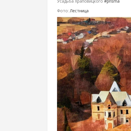
Усадьба Храповицкого
#prisma
Фото:
Лестница