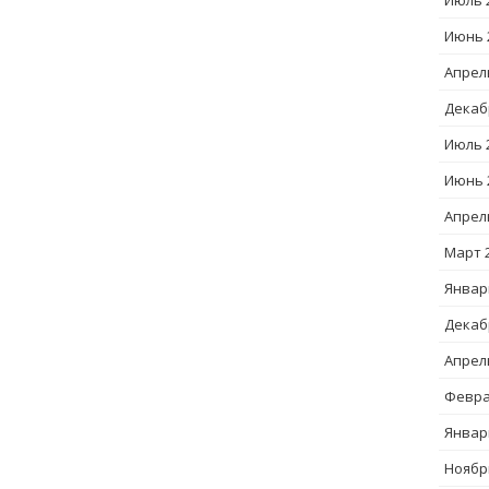
Июль 
Июнь 
Апрел
Декаб
Июль 
Июнь 
Апрел
Март 
Январ
Декаб
Апрел
Февра
Январ
Ноябр