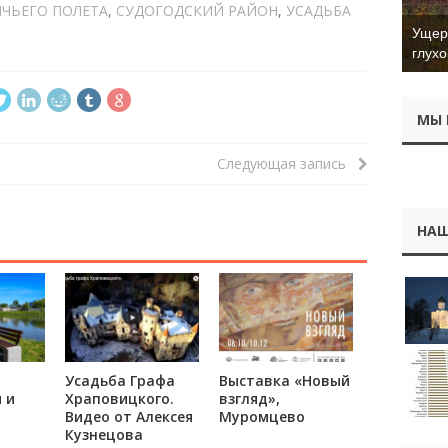
ЧЬЕГО ПОЛЕТА
,
СУДОГОДСКИЙ РАЙОН
,
УСАДЬБА
Ущер 
глухо
МЫ 
Следующая запись
НАШ
Усадьба Графа
Выставка «Новый
 и
Храповицкого.
взгляд»,
Видео от Алексея
Муромцево
Кузнецова