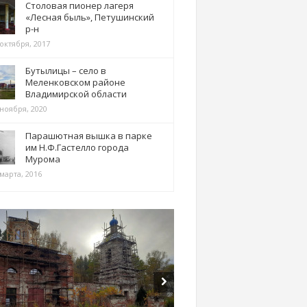
Столовая пионер лагеря
«Лесная быль», Петушинский
р-н
 октября, 2017
Бутылицы – село в
Меленковском районе
Владимирской области
 ноября, 2020
Парашютная вышка в парке
им Н.Ф.Гастелло города
Мурома
марта, 2016