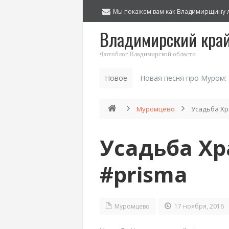
Мы покажем вам как Владимирщину 
Владимирский кра
Фотоблог Владимирской области
Новое
Новая песня про Муром:
Муромцево
Усадьба Хр
Усадьба Х
#prisma
Муромцево
17 ноября, 2016