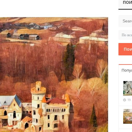
ПОИ
Пои
Попу
19