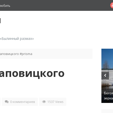
любить
й
 «Былинный размах»
аповицкого #prisma
раповицкого
Бого
зерк
0 комментариев
1537 Views