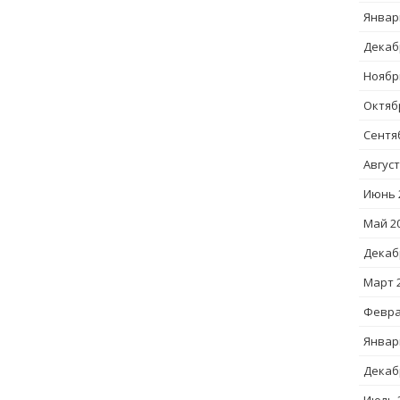
Январ
Декаб
Ноябр
Октяб
Сентя
Август
Июнь 
Май 2
Декаб
Март 
Февра
Январ
Декаб