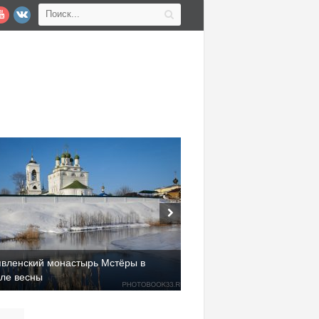
явленский монастырь Мстёры в
але весны