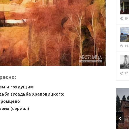
19
14
12 
ресно:
им и грядущим
ьба (Усадьба Храповицкого)
уромцево
оих (сериал)